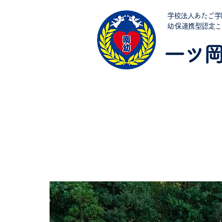
学校法人あたご学
​幼保連携型認定
一ツ