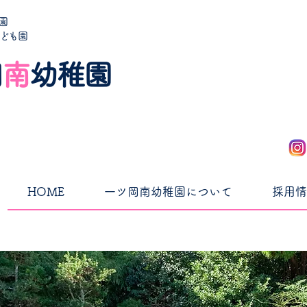
園
こども園
岡
南
幼稚園
HOME
一ツ岡南幼稚園について
採用情