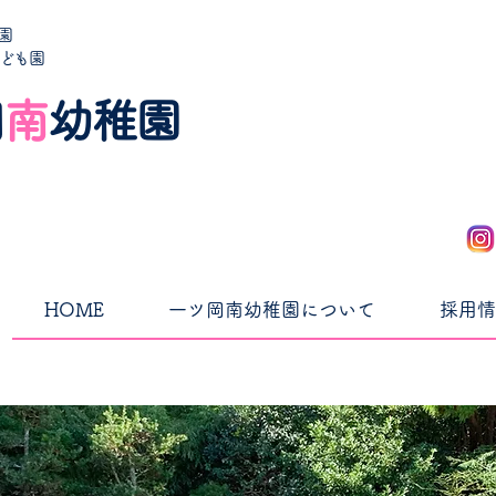
園
こども園
岡
南
幼稚園
HOME
一ツ岡南幼稚園について
採用情