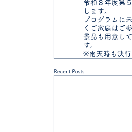
令和８年度第５
します。
プログラムに
くご家庭はご
景品も用意し
す。
※雨天時も決行
Recent Posts