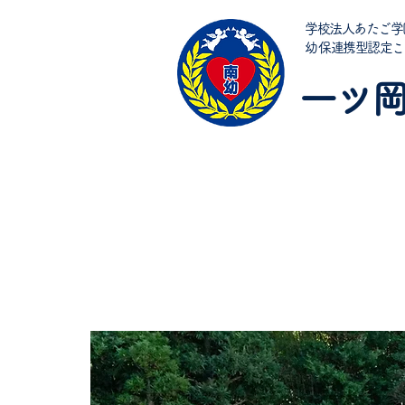
学校法人あたご学
​幼保連携型認定
一ツ