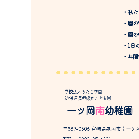
​・私
​・園
​・園
​・1日
​・年
学校法人あたご学園
​幼保連携型認定こども園
一ツ岡
南
幼稚園
〒889-0506 宮崎県延岡市南一ケ岡