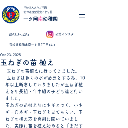
学校法人あたご学園
​幼保連携型認定こども園
一ツ岡
南
幼稚園
公式インスタ
0982-37-4231
宮崎県延岡市南一ケ岡2丁目14-1
Oct 23, 2025
玉ねぎの苗 植え
 玉ねぎの苗植えに行ってきました。
 玉ねぎは多くの水が必要とする為、10
年以上断念しておりましたが玉ねぎ植
えを年長組・年中組の子ども達と行い
ました。
玉ねぎの苗植え前にネギとつく、小ネ
ギ・白ネギ・玉ねぎを見てもらい、玉
ねぎの植え方を真剣に聞いていまし
た。実際に苗を植え始めると「まだす