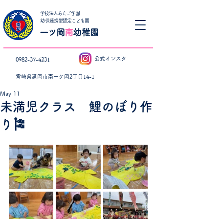
学校法人あたご学園
​幼保連携型認定こども園
一ツ岡
南
幼稚園
公式インスタ
0982-37-4231
宮崎県延岡市南一ケ岡2丁目14-1
May 11
未満児クラス 鯉のぼり作
り🎏