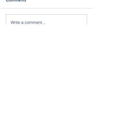
ふじ組プール・
Write a comment...
ぶどう狩りに行ってきま
した！
サイトマップ
​HOME
​一ツ岡南幼稚園について
採用情報
​・私たちの想い
​・園の特徴
​園児募集
​・園の概要
​お知らせ・ブログ
​・1日の様子
​・年間行事