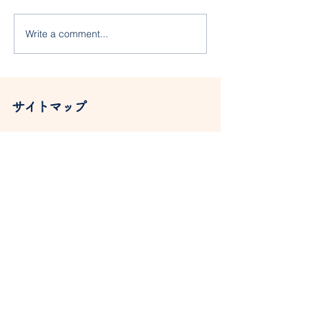
ふじ組プール・
Write a comment...
ぶどう狩りに行ってきま
した！
サイトマップ
​HOME
​一ツ岡南幼稚園について
採用情報
​・私たちの想い
​・園の特徴
​園児募集
​・園の概要
​お知らせ・ブログ
​・1日の様子
​・年間行事